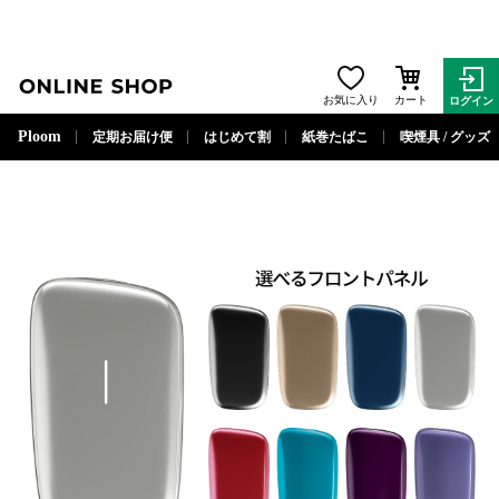
ONLINE SHOP
お気に入り
カート
ログイン
閉じる
Ploom
定期お届け便
はじめて割
紙巻たばこ
喫煙具 / グッズ