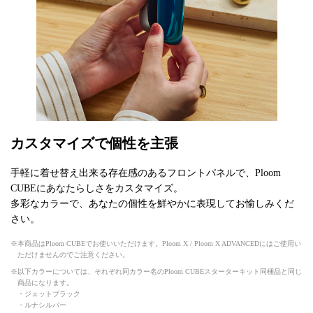
カスタマイズで個性を主張
手軽に着せ替え出来る存在感のあるフロントパネルで、Ploom
CUBEにあなたらしさをカスタマイズ。
多彩なカラーで、あなたの個性を鮮やかに表現してお愉しみくだ
さい。
本商品はPloom CUBEでお使いいただけます。Ploom X / Ploom X ADVANCEDにはご使用い
ただけませんのでご注意ください。
以下カラーについては、それぞれ同カラー名のPloom CUBEスターターキット同梱品と同じ
商品になります。
・ジェットブラック
・ルナシルバー