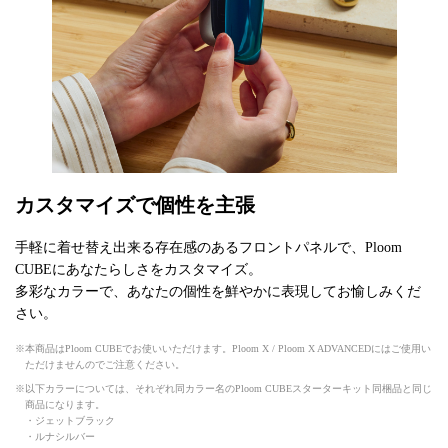
カスタマイズで個性を主張
手軽に着せ替え出来る存在感のあるフロントパネルで、Ploom
CUBEにあなたらしさをカスタマイズ。
多彩なカラーで、あなたの個性を鮮やかに表現してお愉しみくだ
さい。
本商品はPloom CUBEでお使いいただけます。Ploom X / Ploom X ADVANCEDにはご使用い
ただけませんのでご注意ください。
以下カラーについては、それぞれ同カラー名のPloom CUBEスターターキット同梱品と同じ
商品になります。
・ジェットブラック
・ルナシルバー