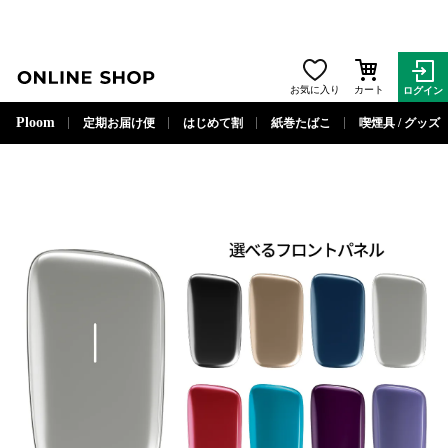
ONLINE SHOP
お気に入り
カート
ログイン
閉じる
Ploom
定期お届け便
はじめて割
紙巻たばこ
喫煙具 / グッズ