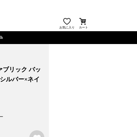
お気に入り
カート
th
ァブリック バッ
シルバー×ネイ
お気に入り