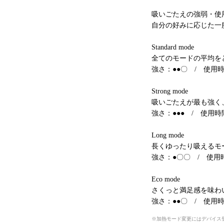
吸いごたえの強弱・使用時
自分の好みに応じた一
Standard mode
全てのモードの平均を
強さ：●●〇 / 使用
Strong mode
吸いごたえが最も強く
強さ：●●● / 使用
Long mode
長くゆったり吸えるモ
強さ：●〇〇 / 使用
Eco mode
さくっと満足感を味わ
強さ：●●〇 / 使用
加熱モード変更にはデバイス登録