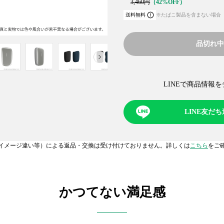
3,460
円
42%OFF
送料無料
※たばこ製品を含まない場合
品切れ
NEXT
LINEで商品情報を
LINE友だ
イメージ違い等）による返品・交換は受け付けておりません。詳しくは
こちら
をご
かつてない満足感