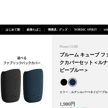
閉じる
wi
はじめて割
紙巻たばこ
喫煙具 / グッズ
NORDIC SPIRIT
Ploom CUBE
プルーム キューブ フ
クカバーセット＜ルナ
ビーブルー＞
カラー
1,980
円