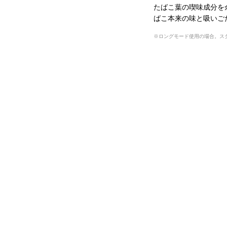
たばこ葉の喫味成分を余
ばこ本来の味と吸いご
ロングモード使用の場合。ス