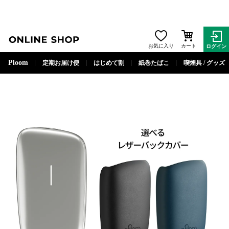
ONLINE SHOP
お気に入り
カート
ログイン
閉じる
Ploom
定期お届け便
はじめて割
紙巻たばこ
喫煙具 / グッズ