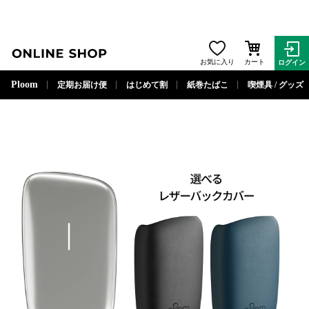
ONLINE SHOP
お気に入り
カート
ログイン
閉じる
Ploom
定期お届け便
はじめて割
紙巻たばこ
喫煙具 / グッズ