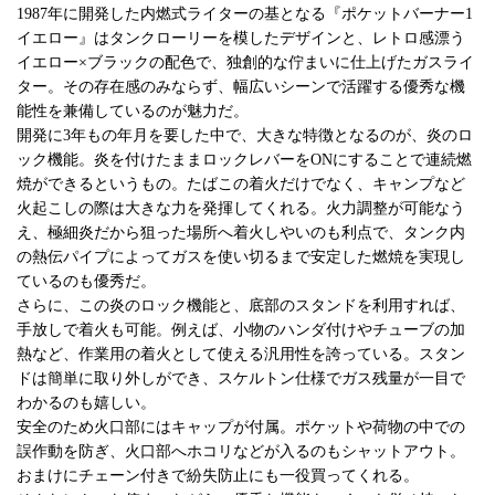
1987年に開発した内燃式ライターの基となる『ポケットバーナー1
イエロー』はタンクローリーを模したデザインと、レトロ感漂う
イエロー×ブラックの配色で、独創的な佇まいに仕上げたガスライ
ター。その存在感のみならず、幅広いシーンで活躍する優秀な機
能性を兼備しているのが魅力だ。
開発に3年もの年月を要した中で、大きな特徴となるのが、炎のロ
ック機能。炎を付けたままロックレバーをONにすることで連続燃
焼ができるというもの。たばこの着火だけでなく、キャンプなど
火起こしの際は大きな力を発揮してくれる。火力調整が可能なう
え、極細炎だから狙った場所へ着火しやいのも利点で、タンク内
の熱伝パイプによってガスを使い切るまで安定した燃焼を実現し
ているのも優秀だ。
さらに、この炎のロック機能と、底部のスタンドを利用すれば、
手放しで着火も可能。例えば、小物のハンダ付けやチューブの加
熱など、作業用の着火として使える汎用性を誇っている。スタン
ドは簡単に取り外しができ、スケルトン仕様でガス残量が一目で
わかるのも嬉しい。
安全のため火口部にはキャップが付属。ポケットや荷物の中での
誤作動を防ぎ、火口部へホコリなどが入るのもシャットアウト。
おまけにチェーン付きで紛失防止にも一役買ってくれる。