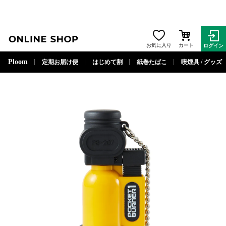
ONLINE SHOP
お気に入り
カート
ログイン
閉じる
Ploom
定期お届け便
はじめて割
紙巻たばこ
喫煙具 / グッズ