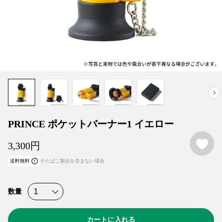
PRINCE ポケットバーナー1 イエロー
お
3,300
円
送料無料
※たばこ製品を含まない場合
数量
カートに入れる