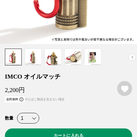
IMCO オイルマッチ
お
2,200
円
送料無料
※たばこ製品を含まない場合
数量
カートに入れる