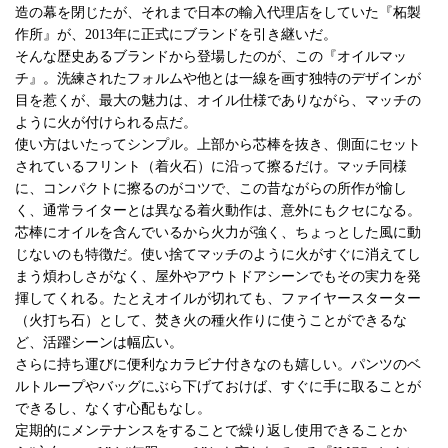
造の幕を閉じたが、それまで日本の輸入代理店をしていた『柘製
作所』が、2013年に正式にブランドを引き継いだ。
そんな歴史あるブランドから登場したのが、この『オイルマッ
チ』。洗練されたフォルムや他とは一線を画す独特のデザインが
目を惹くが、最大の魅力は、オイル仕様でありながら、マッチの
ように火が付けられる点だ。
使い方はいたってシンプル。上部から芯棒を抜き、側面にセット
されているフリント（着火石）に沿って擦るだけ。マッチ同様
に、コンパクトに擦るのがコツで、この昔ながらの所作が愉し
く、通常ライターとは異なる着火動作は、意外にもクセになる。
芯棒にオイルを含んでいるから火力が強く、ちょっとした風に動
じないのも特徴だ。使い捨てマッチのように火がすぐに消えてし
まう煩わしさがなく、屋外やアウトドアシーンでもその実力を発
揮してくれる。たとえオイルが切れても、ファイヤースターター
（火打ち石）として、焚き火の種火作りに使うことができるな
ど、活躍シーンは幅広い。
さらに持ち運びに便利なカラビナ付きなのも嬉しい。パンツのベ
ルトループやバッグにぶら下げておけば、すぐに手に取ることが
できるし、なくす心配もなし。
定期的にメンテナンスをすることで繰り返し使用できることか