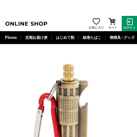
ONLINE SHOP
お気に入り
カート
ログイン
閉じる
Ploom
定期お届け便
はじめて割
紙巻たばこ
喫煙具 / グッズ