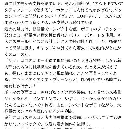
績で世界中から支持を得ている。そんな同社が、“アウトドアやア
クティブシーンで使える”、“ポケットに入れてもかさばらない”を
コンセプトに開発したのが『ザグ』だ。1994年のリリースから30
年経った今でも多くの人から支持され続けている。
最大の魅力は、超軽量でコンパクトな点。ボディのプロテクター
部分には、軽量性と耐久性に優れたポリカーボネートを使用。さ
らにスモールサイズに設計したことで操作性も向上した。指先だ
けで簡単に扱え、キャップを開けてから着火までの動作がとにか
くスムーズだ。
『ザグ』は力強いターボ炎で風に強いのも大きな特徴。しかも着
火部分の内側に触媒機能を備えているため、たとえ火が消えて
も、押したままにしておくと風に触れることで再着火してくれ
る。アウトドアやアクティブシーンなど、風が吹いている時でも
煩わしさはナシ！
ボディの側面には、さりげなくガス窓を装備。ひと目でガス残量
がわかるため、メンテナンスがしやすく、うっかり火が付かない
なんてことを防いでくれる。またコンパクトなボディながら、大
容量のタンクを内蔵しているのも利点。
底部にはガス注入口と火力調整機能を装備。小さいボディでも抜
かりないスペックで、快適な着火操作を後押し。