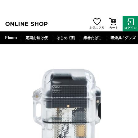
ONLINE SHOP
お気に入り
カート
ログイン
閉じる
Ploom
定期お届け便
はじめて割
紙巻たばこ
喫煙具 / グッズ