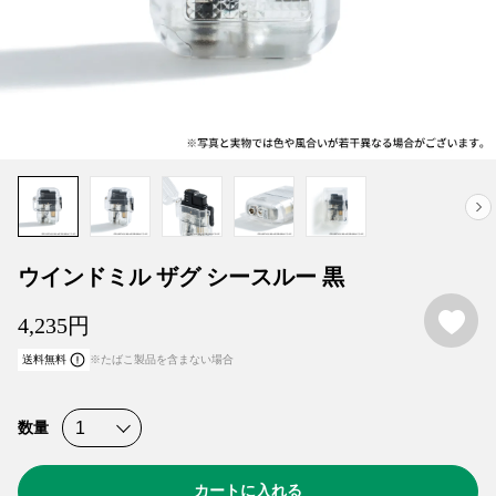
ウインドミル ザグ シースルー 黒
お
4,235
円
送料無料
※たばこ製品を含まない場合
数量
カートに入れる