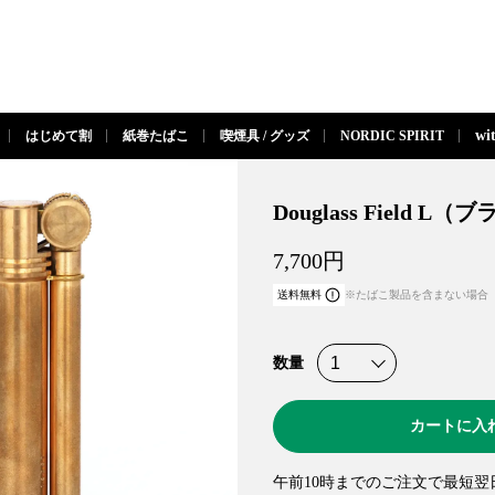
閉じる
wi
はじめて割
紙巻たばこ
喫煙具 / グッズ
NORDIC SPIRIT
Douglass Field L（
7,700
円
送料無料
※たばこ製品を含まない場合
数量
カートに入
午前10時までのご注文で最短翌