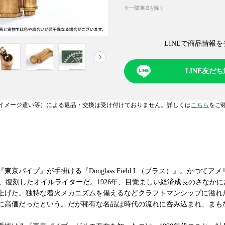
※一部地域を除く
LINEで商品情報を
NEXT
LINE友だ
イメージ違い等）による返品・交換は受け付けておりません。詳しくは
こちら
をご
京パイプ』が手掛ける『Douglass Field L（ブラス）』。かつて
ぎ、復刻したオイルライターだ。1926年、目覚ましい経済成長のさなか
上げた。独特な着火メカニズムを備えるなどクラフトマンシップに溢れ
に高価だったという。だが稀有な名品は時代の流れに呑み込まれ、まも