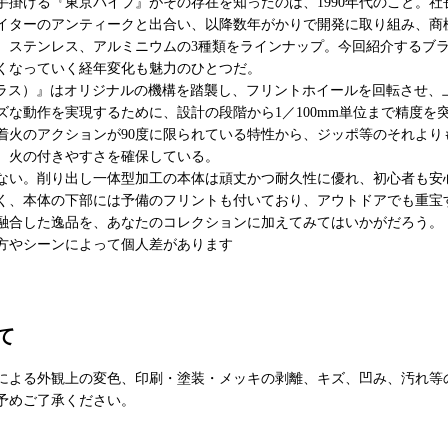
手掛ける『東京パイプ』がその存在を知ったのは、1990年代のこと。
イターのアンティークと出合い、以降数年がかりで開発に取り組み、商
、ステンレス、アルミニウムの3種類をラインナップ。今回紹介するブ
くなっていく経年変化も魅力のひとつだ。
eld L（ブラス）』はオリジナルの機構を踏襲し、フリントホイールを回転さ
ズな動作を実現するために、設計の段階から1／100mm単位まで精度を
着火のアクションが90度に限られている特性から、ジッポ等のそれよりも
、火の付きやすさを確保している。
ない。削り出し一体型加工の本体は頑丈かつ耐久性に優れ、初心者も安
く、本体の下部には予備のフリントも付いており、アウトドアでも重宝
融合した逸品を、あなたのコレクションに加えてみてはいかがだろう。
方やシーンによって個人差があります
て
による外観上の変色、印刷・塗装・メッキの剥離、キズ、凹み、汚れ等
予めご了承ください。