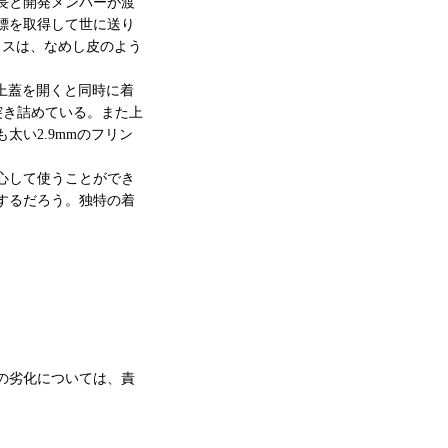
社長と開発メンバーが渡
標を取得して世に送り
ラスは、なめし皮のよう
せ、上蓋を開くと同時に着
突き詰めている。また上
太い2.9mmのフリン
心して使うことができ
するだろう。独特の着
の劣化については、責