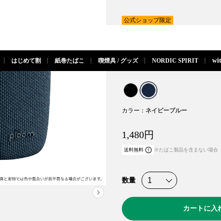
公式ショップ限定
Ploom CUBE
閉じる
プルーム キューブ フ
wi
はじめて割
紙巻たばこ
喫煙具 / グッズ
NORDIC SPIRIT
クカバー＜ネイビーブ
カラー
1,480
円
送料無料
※たばこ製品を含まない場合
数量
NEXT
カートに入