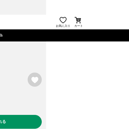
お気に入り
カート
ァブリック バッ
th
ルー＞
お気に入り
れる