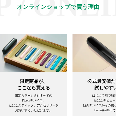
/
ONLIN
オンラインショップで買う理由
限定商品が、
公式最安値だ
ここなら買える
試しやす
限定カラーも含むすべての
はじめて割で加
Ploomデバイス、
たばこデビュー
たばこスティック、アクセサリーを
他のデバイスからの乗
お買い求めいただけます。
Ploomを980円