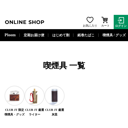
ONLINE SHOP
お気に入り
カート
ログイン
閉じる
Ploom
定期お届け便
はじめて割
紙巻たばこ
喫煙具 / グッズ
喫煙具
一覧
CLUB JT 限定
CLUB JT 厳選
CLUB JT 厳選
喫煙具・グッズ
ライター
灰皿