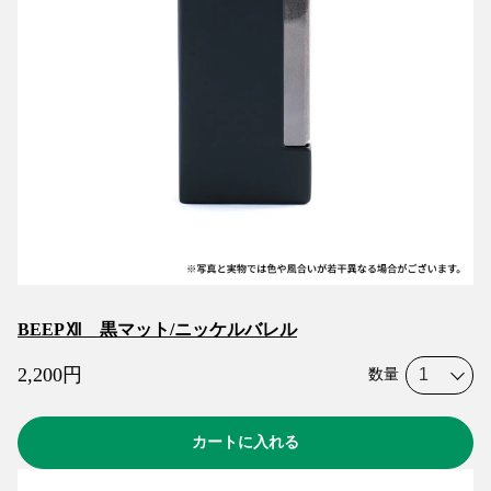
BEEPⅫ 黒マット/ニッケルバレル
2,200
円
数量
カートに入れる