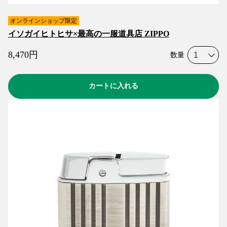
オンラインショップ限定
イソガイヒトヒサ×最高の一服道具店 ZIPPO
8,470
円
数量
カートに入れる