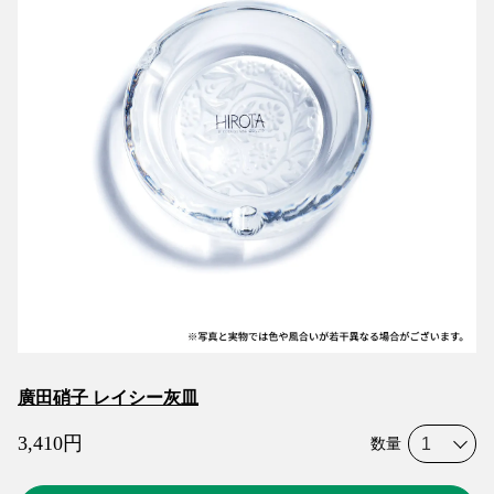
廣田硝子 レイシー灰皿
3,410
円
数量