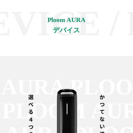
ICE /
D
Ploom AURA
デバイス
AURA PLOO
A PLOOM A