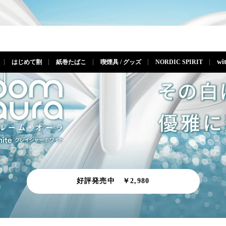
閉じる
wi
はじめて割
紙巻たばこ
喫煙具 / グッズ
NORDIC SPIRIT
好評発売中 ￥2,980