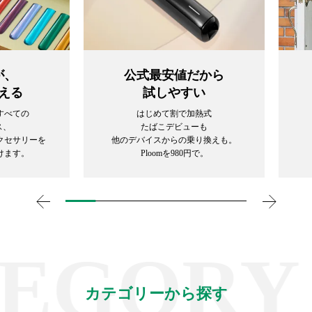
が、
公式最安値だから
える
試しやすい
すべての
はじめて割で加熱式
ス、
たばこデビューも
クセサリーを
他のデバイスからの乗り換えも。
けます。
Ploomを980円で。
GORY /
カテゴリーから探す