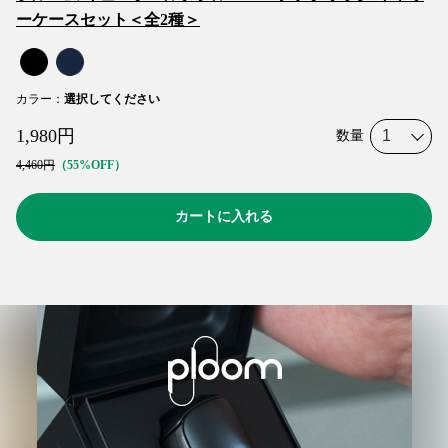
ーケースセット＜全2種＞
カラー
：
選択してください
1,980
円
数量
4,460
円
55%OFF
カートに入れる