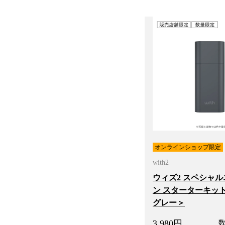
オンラインショップ限定
with2
ウィズ2 スペシャ
ン スターターキッ
グレー＞
3,980
円