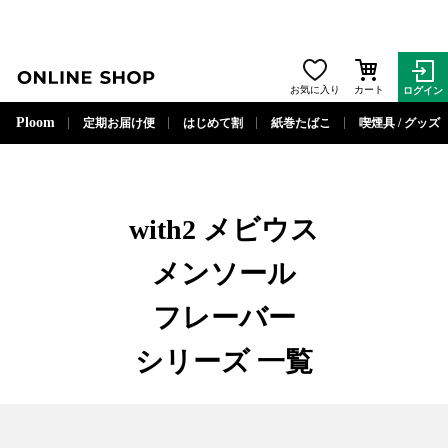
ONLINE SHOP
お気に入り
カート
ログイン
閉じる
Ploom
定期お届け便
はじめて割
紙巻たばこ
喫煙具 / グッズ
with2
メビウス
メンソール
フレーバー
シリーズ
一覧