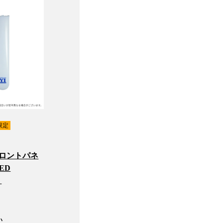
限定
フロントパネ
ED
＞
い