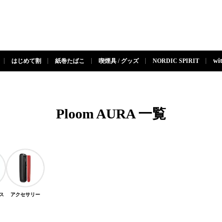
閉じる
wi
はじめて割
紙巻たばこ
喫煙具 / グッズ
NORDIC SPIRIT
Ploom AURA
一覧
こス
アクセサリー