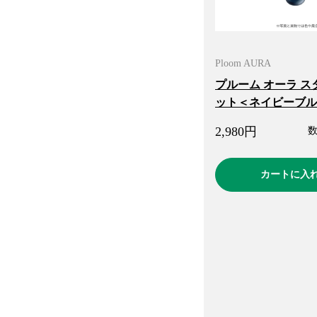
Ploom AURA
プルーム オーラ ス
ット＜ネイビーブル
2,980
円
カートに入