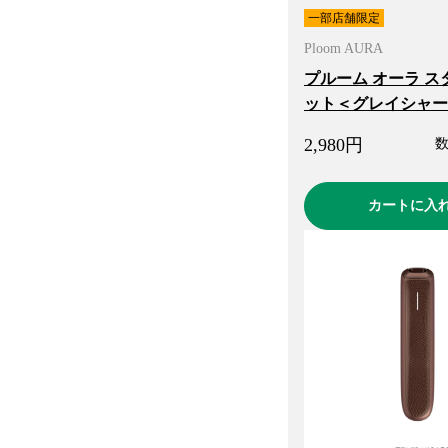
一部店舗限定
Ploom AURA
プルーム オーラ ス
ット＜グレイシャー
2,980
円
カートに入