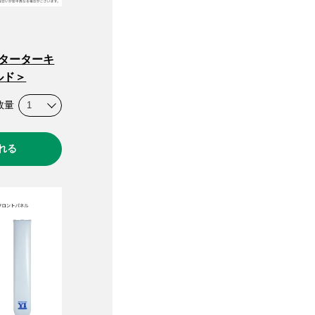
スターターキ
ルド＞
数量
れる