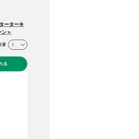
スターターキ
ーン＞
数量
れる