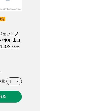
限定
ジェットブ
パネル 山口
ITION セッ
い
数量
れる