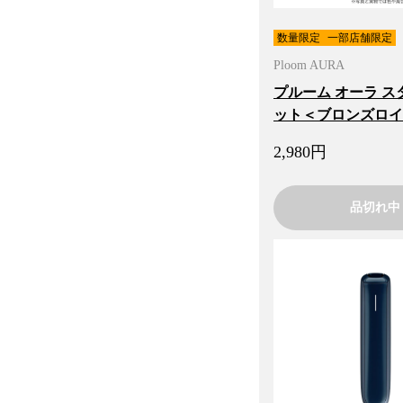
数量限定
一部店舗限定
Ploom AURA
プルーム オーラ ス
ット＜ブロンズロイ
2,980
円
品切れ中