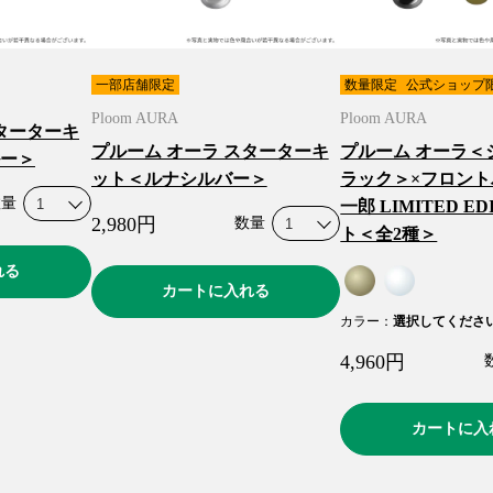
一部店舗限定
数量限定
公式ショップ
Ploom AURA
Ploom AURA
ターターキ
プルーム オーラ スターターキ
プルーム オーラ＜
ー＞
ット＜ルナシルバー＞
ラック＞×フロント
数量
一郎 LIMITED ED
2,980
円
数量
ト＜全2種＞
れる
カートに入れる
カラー
：
選択してくださ
4,960
円
カートに入