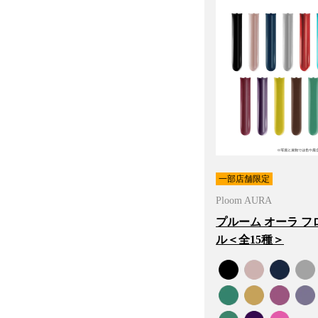
一部店舗限定
Ploom AURA
プルーム オーラ フ
ル＜全15種＞