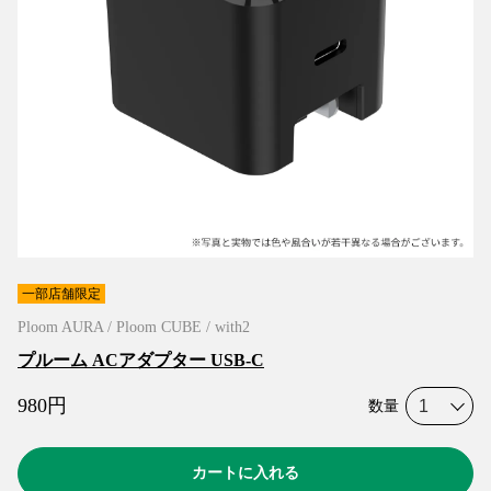
一部店舗限定
Ploom AURA / Ploom CUBE / with2
プルーム ACアダプター USB-C
980
円
数量
カートに入れる