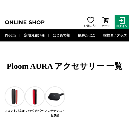
ONLINE SHOP
お気に入り
カート
ログイン
閉じる
Ploom
定期お届け便
はじめて割
紙巻たばこ
喫煙具 / グッズ
Ploom AURA
アクセサリー
一覧
フロントパネル
バックカバー
メンテナンス・
付属品