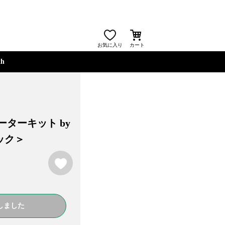
お気に入り
カート
th
ターターキット by
ラック＞
お気に入り
しました