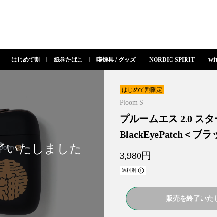
閉じる
wi
はじめて割
紙巻たばこ
喫煙具 / グッズ
NORDIC SPIRIT
はじめて割限定
Ploom S
プルームエス 2.0 ス
BlackEyePatch＜ブ
3,980
円
送料別
販売を終了いた