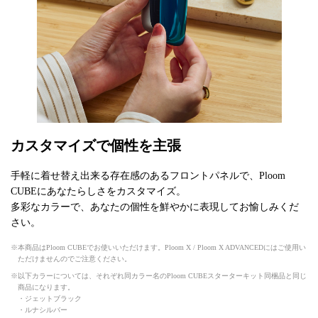
カスタマイズで個性を主張
手軽に着せ替え出来る存在感のあるフロントパネルで、Ploom
CUBEにあなたらしさをカスタマイズ。
多彩なカラーで、あなたの個性を鮮やかに表現してお愉しみくだ
さい。
本商品はPloom CUBEでお使いいただけます。Ploom X / Ploom X ADVANCEDにはご使用い
ただけませんのでご注意ください。
以下カラーについては、それぞれ同カラー名のPloom CUBEスターターキット同梱品と同じ
商品になります。
・ジェットブラック
・ルナシルバー