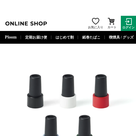
ONLINE SHOP
お気に入り
カート
ログイン
閉じる
Ploom
定期お届け便
はじめて割
紙巻たばこ
喫煙具 / グッズ