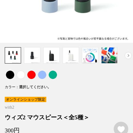
カラー
オンラインショップ限定
with2
ウィズ2 マウスピース＜全5種＞
お
300
円