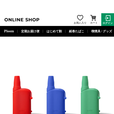
ONLINE SHOP
お気に入り
カート
ログイン
閉じる
Ploom
定期お届け便
はじめて割
紙巻たばこ
喫煙具 / グッズ