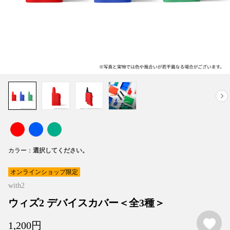
カラー
オンラインショップ限定
with2
ウィズ2 デバイスカバー＜全3種＞
お
1,200
円