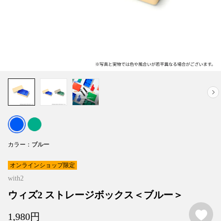
カラー
オンラインショップ限定
with2
ウィズ2 ストレージボックス＜ブルー＞
お
1,980
円