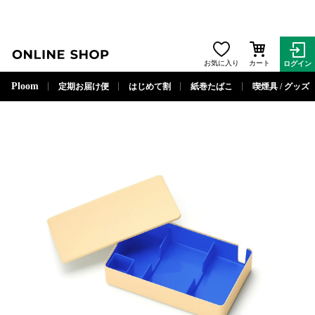
ONLINE SHOP
お気に入り
カート
ログイン
閉じる
Ploom
定期お届け便
はじめて割
紙巻たばこ
喫煙具 / グッズ