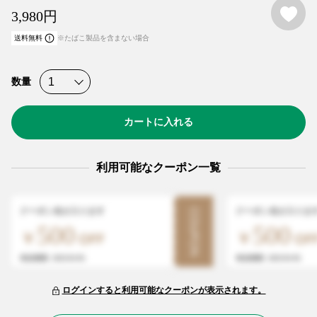
お
3,980
円
送料無料
※たばこ製品を含まない場合
数量
カートに入れる
利用可能なクーポン一覧
クーポン名が入ります
クーポン名が入りま
COUPON
500
500
有効期限: 2025/01/05
有効期限: 2025/01/05
ログインすると利用可能なクーポンが表示されます。