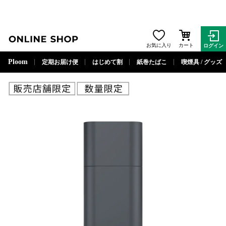
ONLINE SHOP
お気に入り
カート
ログイン
閉じる
Ploom
定期お届け便
はじめて割
紙巻たばこ
喫煙具 / グッズ