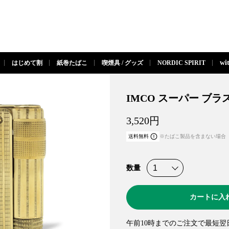
閉じる
wi
はじめて割
紙巻たばこ
喫煙具 / グッズ
NORDIC SPIRIT
IMCO スーパー ブラ
3,520
円
送料無料
※たばこ製品を含まない場合
数量
カートに入
午前10時までのご注文で最短翌