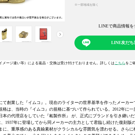
※一部地域を除く
LINEで商品情報を
NEXT
LINE友だ
イメージ違い等）による返品・交換は受け付けておりません。詳しくは
こちら
をご
リアにて創業した『イムコ』。現在のライターの世界基準を作ったメーカ
規格は、当時の『イムコ』の規格に基づいて作られている。2012年に
日本の代理店をしていた『柘製作所』 が、正式にブランドを引き継い
は、1937年に登場してから同メーカーの主力として君臨し続けた復刻版
まに、重厚感のある真鍮素材がクラシカルな雰囲気を漂わせる。さらに