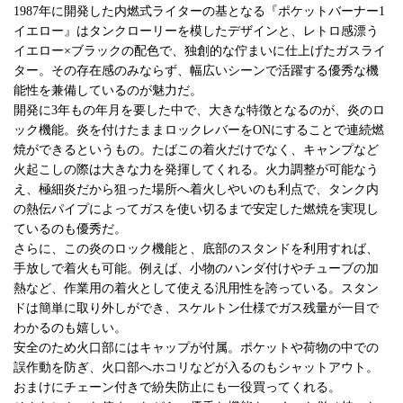
1987年に開発した内燃式ライターの基となる『ポケットバーナー1
イエロー』はタンクローリーを模したデザインと、レトロ感漂う
イエロー×ブラックの配色で、独創的な佇まいに仕上げたガスライ
ター。その存在感のみならず、幅広いシーンで活躍する優秀な機
能性を兼備しているのが魅力だ。
開発に3年もの年月を要した中で、大きな特徴となるのが、炎のロ
ック機能。炎を付けたままロックレバーをONにすることで連続燃
焼ができるというもの。たばこの着火だけでなく、キャンプなど
火起こしの際は大きな力を発揮してくれる。火力調整が可能なう
え、極細炎だから狙った場所へ着火しやいのも利点で、タンク内
の熱伝パイプによってガスを使い切るまで安定した燃焼を実現し
ているのも優秀だ。
さらに、この炎のロック機能と、底部のスタンドを利用すれば、
手放しで着火も可能。例えば、小物のハンダ付けやチューブの加
熱など、作業用の着火として使える汎用性を誇っている。スタン
ドは簡単に取り外しができ、スケルトン仕様でガス残量が一目で
わかるのも嬉しい。
安全のため火口部にはキャップが付属。ポケットや荷物の中での
誤作動を防ぎ、火口部へホコリなどが入るのもシャットアウト。
おまけにチェーン付きで紛失防止にも一役買ってくれる。