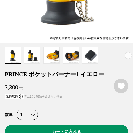
PRINCE ポケットバーナー1 イエロー
お
3,300
円
送料無料
※たばこ製品を含まない場合
数量
カートに入れる