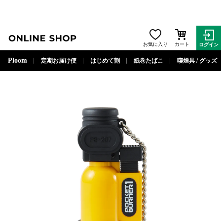
ONLINE SHOP
お気に入り
カート
ログイン
閉じる
Ploom
定期お届け便
はじめて割
紙巻たばこ
喫煙具 / グッズ