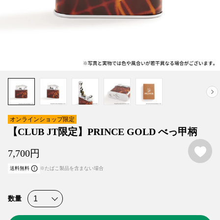
オンラインショップ限定
【CLUB JT限定】PRINCE GOLD べっ甲柄
お
7,700
円
送料無料
※たばこ製品を含まない場合
数量