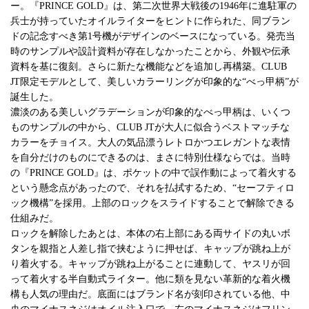
ー。『PRINCE GOLD』は、第二次世界大戦後の1946年に進駐軍の
兵士が持っていたオイルライターをヒントに作られた、同ブラン
ドの記念すべき第1号機がデザインのベースになっている。発売当
時のサンプルや設計資料が存在しなかったことから、外観や伝承
資料を基に復刻。さらに新たな機能などを追加し再構築。CLUB
JT限定モデルとして、美しいカラーリングが印象的な“べっ甲柄”が
誕生した。
濃淡のある美しいグラデーションが印象的なべっ甲柄は、いくつ
ものサンプルの中から、CLUB JTが大人に似合うベストマッチな
カラーをチョイス。大人の気品漂うレトロかつエレガントな表情
を自分だけのものにできるのは、まさに特別仕様ならでは。当時
の『PRINCE GOLD』は、ポケットの中で誤作動によって着火する
という懸念点があったので、それを払拭するため、“セーフティロ
ック機構”を採用。上部のロックをスライドすることで解除できる
仕組みだ。
ロックを解除したあとは、本体の右上部にある両サイドの丸いボ
タンを親指と人差し指で挟むように押せば、キャップが跳ね上が
り着火する。キャップが跳ね上がることに連動して、ヤスリが回
って着火する半自動式ライター。他に類を見ない革新的な着火機
構も人気の理由だ。底面にはブランド名が刻印されている他、中