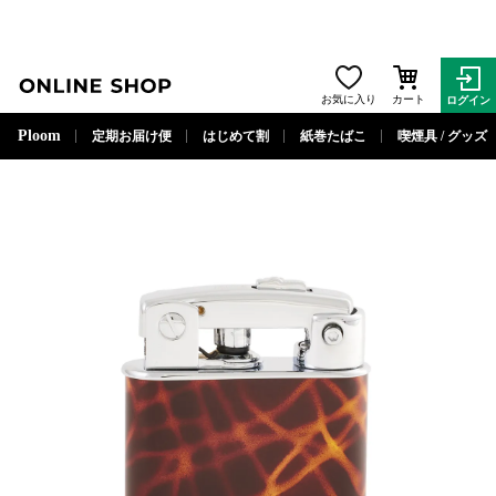
ONLINE SHOP
お気に入り
カート
ログイン
閉じる
Ploom
定期お届け便
はじめて割
紙巻たばこ
喫煙具 / グッズ