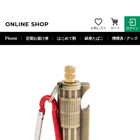
ONLINE SHOP
お気に入り
カート
ログイン
閉じる
Ploom
定期お届け便
はじめて割
紙巻たばこ
喫煙具 / グッズ