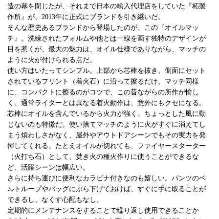
造の幕を閉じたが、それまで日本の輸入代理店をしていた『柘製
作所』が、2013年に正式にブランドを引き継いだ。
そんな歴史あるブランドから登場したのが、この『オイルマッ
チ』。洗練されたフォルムや他とは一線を画す独特のデザインが
目を惹くが、最大の魅力は、オイル仕様でありながら、マッチの
ように火が付けられる点だ。
使い方はいたってシンプル。上部から芯棒を抜き、側面にセット
されているフリント（着火石）に沿って擦るだけ。マッチ同様
に、コンパクトに擦るのがコツで、この昔ながらの所作が愉し
く、通常ライターとは異なる着火動作は、意外にもクセになる。
芯棒にオイルを含んでいるから火力が強く、ちょっとした風に動
じないのも特徴だ。使い捨てマッチのように火がすぐに消えてし
まう煩わしさがなく、屋外やアウトドアシーンでもその実力を発
揮してくれる。たとえオイルが切れても、ファイヤースターター
（火打ち石）として、焚き火の種火作りに使うことができるな
ど、活躍シーンは幅広い。
さらに持ち運びに便利なカラビナ付きなのも嬉しい。パンツのベ
ルトループやバッグにぶら下げておけば、すぐに手に取ることが
できるし、なくす心配もなし。
定期的にメンテナンスをすることで繰り返し使用できることか