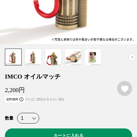
IMCO オイルマッチ
お
2,200
円
送料無料
※たばこ製品を含まない場合
数量
カートに入れる