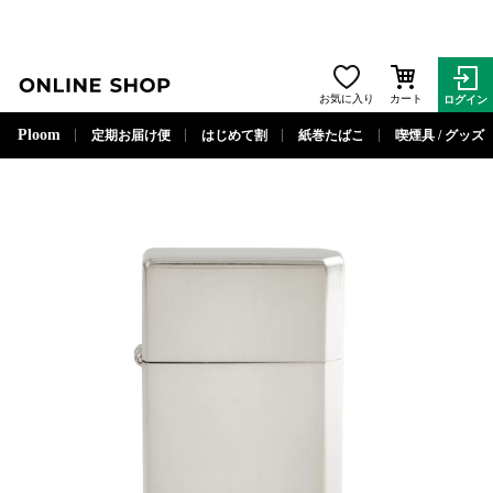
ONLINE SHOP
お気に入り
カート
ログイン
閉じる
Ploom
定期お届け便
はじめて割
紙巻たばこ
喫煙具 / グッズ