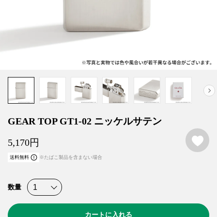
GEAR TOP GT1-02 ニッケルサテン
お
5,170
円
送料無料
※たばこ製品を含まない場合
数量
カートに入れる