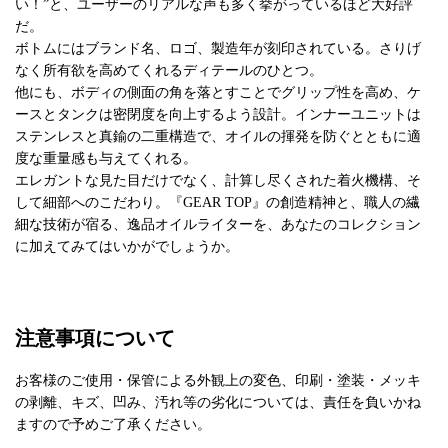
い！”と、ユーザーのリアルな声も多く挙がっているほど大好評
だ。
ボトムにはブランド名、ロゴ、製造年が刻印されている。さりげ
なく所有欲を高めてくれるディテールのひとつ。
他にも、ボディの側面の角を落とすことでグリップ性を高め、ケ
ースとタンクは密閉度を向上するよう設計。インナーユニットは
ステンレスと真鍮の二重構造で、オイルの揮発を防ぐとともに適
度な重量感も与えてくれる。
エレガントな見た目だけでなく、計算し尽くされた着火機構、そ
して細部へのこだわり。『GEAR TOP』の創造精神と、職人の繊
細な技術が宿る、逸品オイルライターを、あなたのコレクション
に加えてみてはいかがでしょうか。
注意事項について
お客様のご使用・保管による外観上の変色、印刷・塗装・メッキ
の剥離、キズ、凹み、汚れ等の劣化については、責任を負いかね
ますので予めご了承ください。