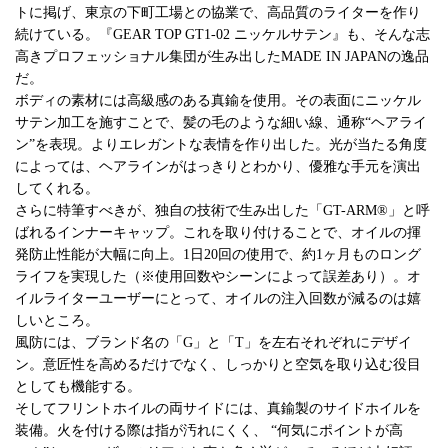
トに掲げ、東京の下町工場との協業で、高品質のライターを作り
続けている。『GEAR TOP GT1-02 ニッケルサテン』も、そんな志
高きプロフェッショナル集団が生み出したMADE IN JAPANの逸品
だ。
ボディの素材には高級感のある真鍮を使用。その表面にニッケル
サテン加工を施すことで、髪の毛のような細い線、通称“ヘアライ
ン”を表現。よりエレガントな表情を作り出した。光が当たる角度
によっては、ヘアラインがはっきりとわかり、優雅な手元を演出
してくれる。
さらに特筆すべきが、独自の技術で生み出した「GT-ARM®」と呼
ばれるインナーキャップ。これを取り付けることで、オイルの揮
発防止性能が大幅に向上。1日20回の使用で、約1ヶ月ものロング
ライフを実現した（※使用回数やシーンによって誤差あり）。オ
イルライターユーザーにとって、オイルの注入回数が減るのは嬉
しいところ。
風防には、ブランド名の「G」と「T」を左右それぞれにデザイ
ン。意匠性を高めるだけでなく、しっかりと空気を取り込む役目
としても機能する。
そしてフリントホイルの両サイドには、真鍮製のサイドホイルを
装備。火を付ける際は指が汚れにくく、 “何気にポイントが高