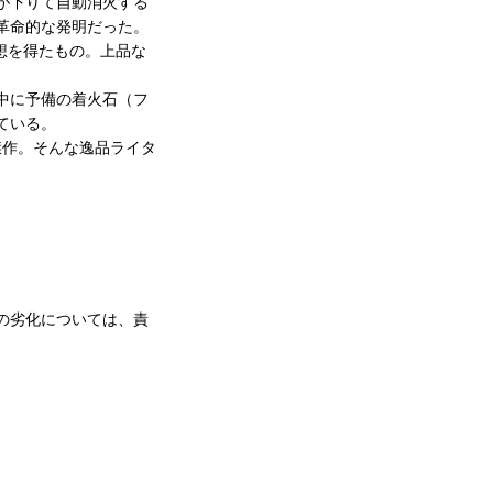
が下りて自動消火する
革命的な発明だった。
想を得たもの。上品な
中に予備の着火石（フ
ている。
傑作。そんな逸品ライタ
の劣化については、責