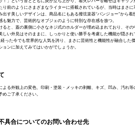
ッ！」という音とともに炎が立ち上がり、着火レバーを離せばキャップ
たり前のようにさまざまなライターに搭載されているが、当時はまさに
み出す美しいデザインは、商品名にもある撥弦楽器“バンジョー”から着
感も魅力で、芸術的なオブジェのように特別な存在感を放つ。
けると、蓋の裏側に小さなネジ式のホルダーが埋め込まれており、その
美しい外見はそのままに、しっかりと使い勝手を考慮した機能が隠され
く経った今でも世界的な人気を誇り、まさに芸術性と機能性が融合した
ションに加えてみてはいかがでしょうか。
て
による外観上の変色、印刷・塗装・メッキの剥離、キズ、凹み、汚れ等
予めご了承ください。
不具合についてのお問い合わせ先