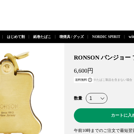
閉じる
wi
はじめて割
紙巻たばこ
喫煙具 / グッズ
NORDIC SPIRIT
RONSON バンジョー
6,600
円
送料無料
※たばこ製品を含まない場合
数量
カートに入
午前10時までのご注文で最短翌