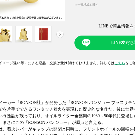
※一部地域を除く
LINEで商品情報を
NEXT
LINE友だ
イメージ違い等）による返品・交換は受け付けておりません。詳しくは
こちら
をご
ーカー『RONSON社』が開発した『RONSON バンジョー ブラスサテン
でを片手でできるワンタッチ着火を実現した歴史的な名作だ。後に世界
いう逸話が残っており、オイルライター全盛期の1930～50年代に登場
まさにこの『RONSON バンジョー』が原点と言える。
は、着火レバーがキャップの開閉と同時に、フリントホイールの回転を