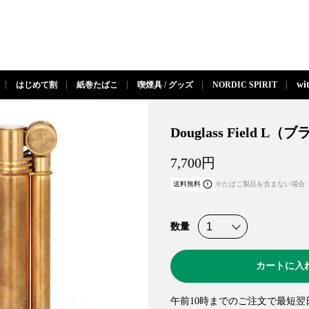
閉じる
wi
はじめて割
紙巻たばこ
喫煙具 / グッズ
NORDIC SPIRIT
Douglass Field L（
7,700
円
送料無料
※たばこ製品を含まない場合
数量
カートに入
午前10時までのご注文で最短翌