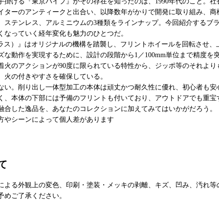
手掛ける『東京パイプ』がその存在を知ったのは、1990年代のこと。
イターのアンティークと出合い、以降数年がかりで開発に取り組み、商
、ステンレス、アルミニウムの3種類をラインナップ。今回紹介するブ
くなっていく経年変化も魅力のひとつだ。
eld L（ブラス）』はオリジナルの機構を踏襲し、フリントホイールを回転さ
ズな動作を実現するために、設計の段階から1／100mm単位まで精度を
着火のアクションが90度に限られている特性から、ジッポ等のそれよりも
、火の付きやすさを確保している。
ない。削り出し一体型加工の本体は頑丈かつ耐久性に優れ、初心者も安
く、本体の下部には予備のフリントも付いており、アウトドアでも重宝
融合した逸品を、あなたのコレクションに加えてみてはいかがだろう。
方やシーンによって個人差があります
て
による外観上の変色、印刷・塗装・メッキの剥離、キズ、凹み、汚れ等
予めご了承ください。