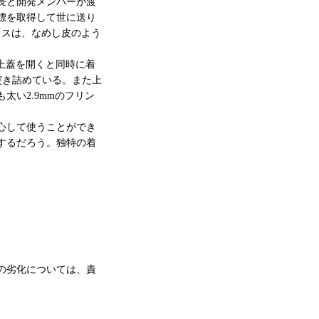
社長と開発メンバーが渡
標を取得して世に送り
ラスは、なめし皮のよう
せ、上蓋を開くと同時に着
突き詰めている。また上
太い2.9mmのフリン
心して使うことができ
するだろう。独特の着
の劣化については、責