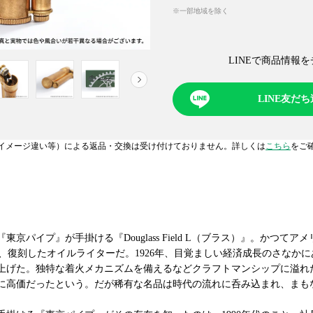
※一部地域を除く
LINEで商品情報を
NEXT
LINE友だ
イメージ違い等）による返品・交換は受け付けておりません。詳しくは
こちら
をご
京パイプ』が手掛ける『Douglass Field L（ブラス）』。かつて
ぎ、復刻したオイルライターだ。1926年、目覚ましい経済成長のさなか
上げた。独特な着火メカニズムを備えるなどクラフトマンシップに溢れ
に高価だったという。だが稀有な名品は時代の流れに呑み込まれ、まも