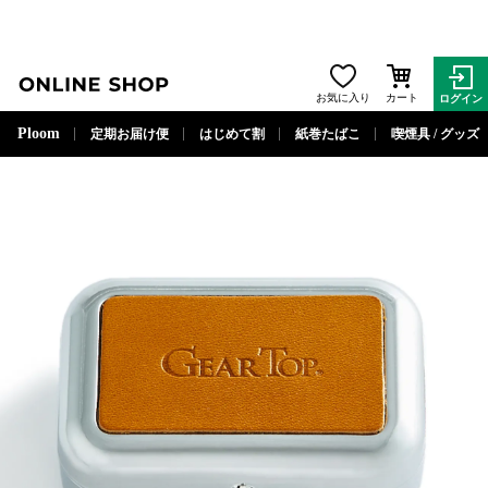
ONLINE SHOP
お気に入り
カート
ログイン
閉じる
Ploom
定期お届け便
はじめて割
紙巻たばこ
喫煙具 / グッズ