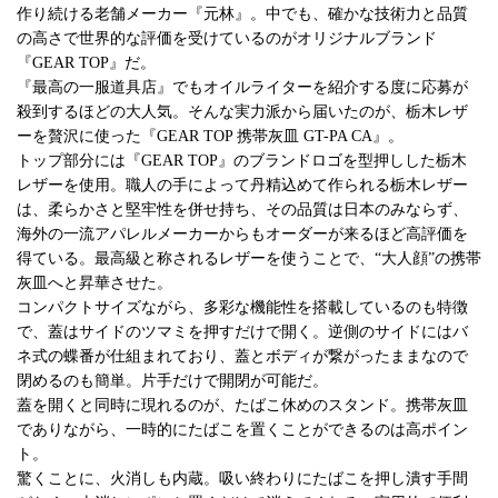
作り続ける老舗メーカー『元林』。中でも、確かな技術力と品質
の高さで世界的な評価を受けているのがオリジナルブランド
『GEAR TOP』だ。
『最高の一服道具店』でもオイルライターを紹介する度に応募が
殺到するほどの大人気。そんな実力派から届いたのが、栃木レザ
ーを贅沢に使った『GEAR TOP 携帯灰皿 GT-PA CA』。
トップ部分には『GEAR TOP』のブランドロゴを型押しした栃木
レザーを使用。職人の手によって丹精込めて作られる栃木レザー
は、柔らかさと堅牢性を併せ持ち、その品質は日本のみならず、
海外の一流アパレルメーカーからもオーダーが来るほど高評価を
得ている。最高級と称されるレザーを使うことで、“大人顔”の携帯
灰皿へと昇華させた。
コンパクトサイズながら、多彩な機能性を搭載しているのも特徴
で、蓋はサイドのツマミを押すだけで開く。逆側のサイドにはバ
ネ式の蝶番が仕組まれており、蓋とボディが繋がったままなので
閉めるのも簡単。片手だけで開閉が可能だ。
蓋を開くと同時に現れるのが、たばこ休めのスタンド。携帯灰皿
でありながら、一時的にたばこを置くことができるのは高ポイン
ト。
驚くことに、火消しも内蔵。吸い終わりにたばこを押し潰す手間