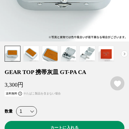
GEAR TOP 携帯灰皿 GT-PA CA
お
3,300
円
送料無料
※たばこ製品を含まない場合
数量
カートに入れる