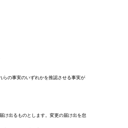
。
れらの事実のいずれかを推認させる事実が
容を届け出るものとします。変更の届け出を怠