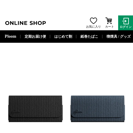
ONLINE SHOP
お気に入り
カート
ログイン
閉じる
Ploom
定期お届け便
はじめて割
紙巻たばこ
喫煙具 / グッズ