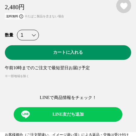
お
2,480
円
送料無料
※たばこ製品を含まない場合
数量
カートに入れる
午前10時までのご注文で最短翌日お届け予定
※一部地域を除く
LINEで商品情報をチェック！​
LINE友だち追加
お客様都合（ご注文間違い、イメージ違い等）による返品・交換は受け付け